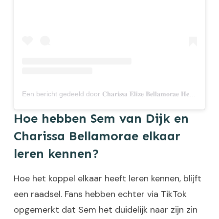
Een bericht gedeeld door 𝐂𝐡𝐚𝐫𝐢𝐬𝐬𝐚 𝐄𝐥𝐢𝐳𝐞 𝐁𝐞𝐥𝐥𝐚𝐦𝐨𝐫𝐚𝐞 𝐇𝐞𝐧𝐝𝐫𝐢𝐤𝐬 𝐀𝐥𝐚𝐫𝐚𝐬𝐢 (@charissabellamorae)
Hoe hebben Sem van Dijk en
Charissa Bellamorae elkaar
leren kennen?
Hoe het koppel elkaar heeft leren kennen, blijft
een raadsel. Fans hebben echter via TikTok
opgemerkt dat Sem het duidelijk naar zijn zin