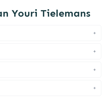
an Youri Tielemans
+
+
+
+