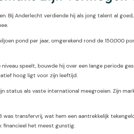
en. Bij Anderlecht verdiende hij als jong talent al goe
mee.
,8 miljoen pond per jaar, omgerekend rond de 150.000 p
ste niveau speelt, bouwde hij over een lange periode g
ief hoog ligt voor zijn leeftijd.
ijn status als vaste international meegroeien. Zijn m
23 was transfervrij, wat hem een aantrekkelijk tekengel
k financieel het meest gunstig.