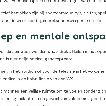
den van vriendschappen en het bevestigen van het lid
ef betrokken zijn bij sportcommunity's, als fan, spel
r aan de week, biedt gespreksonderwerpen en creëert
lep en mentale ontsp
oor dat emoties worden onderdrukt. Huilen in het ope
s is niet altijd sociaal geaccepteerd.
er. In het stadion of voor de televisie is het volkom
n verlies in de halve finale van een WK.
dt mannen een veilige ruimte om te voelen zonder zic
panning loslaat en een gevoel van voldoening geeft, on